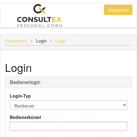
Navigation
Login
Hauptmenü
Login
Login
Bediener
Kunde
Login
Personal
Sonstiges
Bedienerlogin
Hauptmenü
Login-Typ
Bedienerkürzel