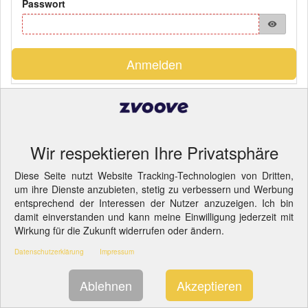
Passwort
visibility
Anmelden
Pflichtfelder
Impressum
||
Datenschutzerklärung
||
Informationspflichten
-
Cookie-Einstellungen ändern.
Wir respektieren Ihre Privatsphäre
Diese Seite nutzt Website Tracking-Technologien von Dritten,
um ihre Dienste anzubieten, stetig zu verbessern und Werbung
entsprechend der Interessen der Nutzer anzuzeigen. Ich bin
damit einverstanden und kann meine Einwilligung jederzeit mit
Wirkung für die Zukunft widerrufen oder ändern.
Datenschutzerklärung
Impressum
Ablehnen
Akzeptieren